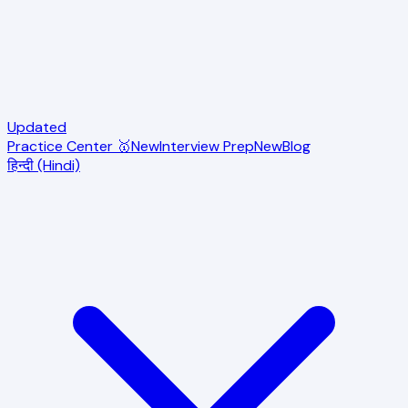
Updated
Practice Center 🥇
New
Interview Prep
New
Blog
हिन्दी (Hindi)