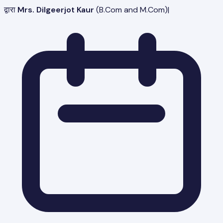
द्वारा
Mrs. Dilgeerjot Kaur
(
B.Com and M.Com
)
|