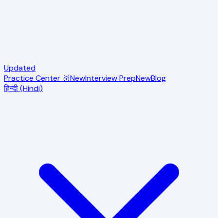
Updated
Practice Center 🥇
New
Interview Prep
New
Blog
हिन्दी (Hindi)