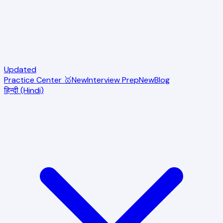
Updated
Practice Center 🥇
New
Interview Prep
New
Blog
हिन्दी (Hindi)