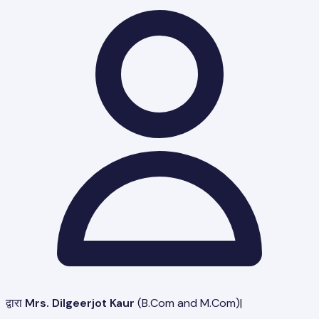
द्वारा
Mrs. Dilgeerjot Kaur
(
B.Com and M.Com
)
|